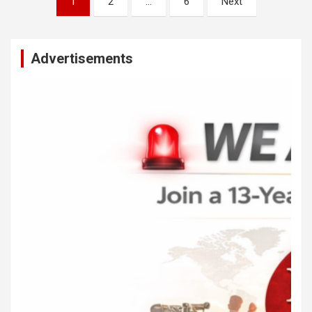
1
2
…
6
Next
pagination
Advertisements