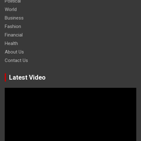
Political
World
Business
Fashion
Financial
Health
About Us
Contact Us
Latest Video