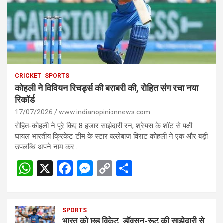
CRICKET
SPORTS
कोहली ने विवियन रिचर्ड्स की बराबरी की, रोहित संग रचा नया
रिकॉर्ड
17/07/2026
www.indianopinionnews.com
रोहित-कोहली ने पूरे किए 8 हजार साझेदारी रन, श्रेयस के शॉट से पक्षी
घायल भारतीय क्रिकेट टीम के स्टार बल्लेबाज विराट कोहली ने एक और बड़ी
उपलब्धि अपने नाम कर…
W
X
F
M
C
S
h
a
es
o
h
at
ce
se
py
ar
s
SPORTS
b
n
Li
e
भारत को छह विकेट, डॉवसन-रूट की साझेदारी से