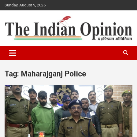
Skip
Sunday, August 9, 2026
to
content
www.indianopinionnews.com
Indian Opinion News
Tag:
Maharajganj Police