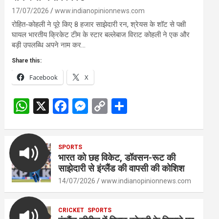
17/07/2026
www.indianopinionnews.com
रोहित-कोहली ने पूरे किए 8 हजार साझेदारी रन, श्रेयस के शॉट से पक्षी
घायल भारतीय क्रिकेट टीम के स्टार बल्लेबाज विराट कोहली ने एक और
बड़ी उपलब्धि अपने नाम कर…
Share this:
Facebook
X
W
X
F
M
C
S
h
a
es
o
h
at
ce
se
py
ar
s
SPORTS
b
n
Li
e
भारत को छह विकेट, डॉवसन-रूट की
A
o
g
n
साझेदारी से इंग्लैंड की वापसी की कोशिश
p
o
er
k
14/07/2026
www.indianopinionnews.com
p
k
CRICKET
SPORTS