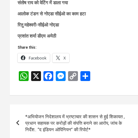
संतोष राय को वेटिंग में डाला गया
आलोक टंडन से नोएडा सीईओ का काम हटा
रितु महेश्वरी-सीईओ नोएडा
प्रशांत शर्मा डीएम अमेठी
Share this:
Facebook
X
W
X
F
M
C
S
h
a
es
o
h
at
ce
se
py
ar
s
b
n
Li
e
Post
A
o
g
n
*अभियोजन निदेशालय में भ्रष्टाचार की शासन से हुई शिकायत ,
navigation
p
o
er
k
प्रधान सहायक पर करोड़ों की संपत्ति बनाने का आरोप, जांच के
निर्देश.. “द इंडियन ओपिनियन” की रिपोर्ट*
p
k