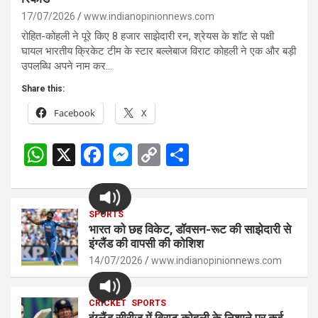
17/07/2026
www.indianopinionnews.com
रोहित-कोहली ने पूरे किए 8 हजार साझेदारी रन, श्रेयस के शॉट से पक्षी
घायल भारतीय क्रिकेट टीम के स्टार बल्लेबाज विराट कोहली ने एक और बड़ी
उपलब्धि अपने नाम कर…
Share this:
Facebook
X
W
X
F
M
C
S
h
a
es
o
h
at
ce
se
py
ar
s
SPORTS
b
n
Li
e
भारत को छह विकेट, डॉवसन-रूट की साझेदारी से
A
o
g
n
इंग्लैंड की वापसी की कोशिश
p
14/07/2026
o
er
www.indianopinionnews.com
k
p
k
CRICKET
SPORTS