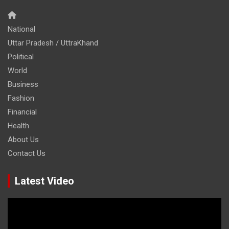
National
Uttar Pradesh / UttraKhand
Political
World
Business
Fashion
Financial
Health
About Us
Contact Us
Latest Video