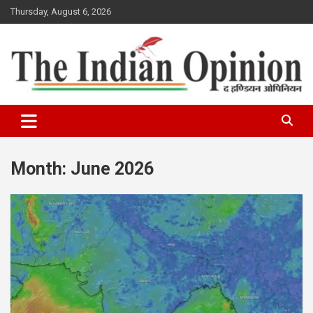
Skip
Thursday, August 6, 2026
to
content
www.indianopinionnews.com
Indian Opinion News
Month:
June 2026