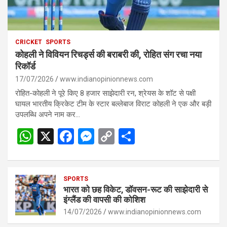
CRICKET
SPORTS
कोहली ने विवियन रिचर्ड्स की बराबरी की, रोहित संग रचा नया
रिकॉर्ड
17/07/2026
www.indianopinionnews.com
रोहित-कोहली ने पूरे किए 8 हजार साझेदारी रन, श्रेयस के शॉट से पक्षी
घायल भारतीय क्रिकेट टीम के स्टार बल्लेबाज विराट कोहली ने एक और बड़ी
उपलब्धि अपने नाम कर…
W
X
F
M
C
S
h
a
es
o
h
at
ce
se
py
ar
s
SPORTS
b
n
Li
e
भारत को छह विकेट, डॉवसन-रूट की साझेदारी से
A
o
g
n
इंग्लैंड की वापसी की कोशिश
p
14/07/2026
o
er
www.indianopinionnews.com
k