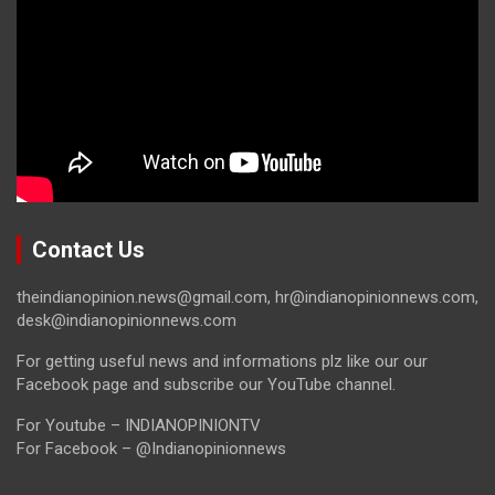
Contact Us
theindianopinion.news@gmail.com, hr@indianopinionnews.com,
desk@indianopinionnews.com
For getting useful news and informations plz like our our
Facebook page and subscribe our YouTube channel.
For Youtube – INDIANOPINIONTV
For Facebook – @Indianopinionnews