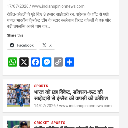
17/07/2026
www.indianopinionnews.com
रोहित-कोहली ने पूरे किए 8 हजार साझेदारी रन, श्रेयस के शॉट से पक्षी
घायल भारतीय क्रिकेट टीम के स्टार बल्लेबाज विराट कोहली ने एक और
बड़ी उपलब्धि अपने नाम कर…
Share this:
Facebook
X
W
X
F
M
C
S
h
a
es
o
h
at
ce
se
py
ar
s
SPORTS
b
n
Li
e
भारत को छह विकेट, डॉवसन-रूट की
A
o
g
n
साझेदारी से इंग्लैंड की वापसी की कोशिश
p
o
er
k
14/07/2026
www.indianopinionnews.com
p
k
CRICKET
SPORTS