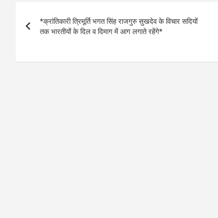
s
b
n
Li
e
Post
A
o
g
n
*क्रांतिकारी त्रिमूर्ति भगत सिंह राजगुरु सुखदेव के विचार सदियों
navigation
p
o
er
k
तक भारतीयों के दिल व दिमाग में आग लगाते रहेंगे*
p
k