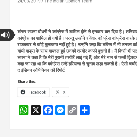
24/03/2019
The Indian Opinion Team
डांसर सपना चौधरी ने कांग्रेस में शामिल होने से इनकार कर दिया है। शनिव
कांग्रेस का शामिल हो गयी है। परन्तु उन्‍होंने रविवार को प्रेस कांफ्रेंस कर
राजबब्‍बर से कोई मुलाकात नहीं हुई है। उन्‍होंने कहा कि भविष्‍य में भी उनका 
गांधी वाड्रा के साथ वायरल हुई उनकी तस्‍वीर काफी पुरानी है। मैं किसी भी पा
सपना ने कहा है कि मेरी पुरानी तस्वीरें लाई गई हैं, और मेरे नाम से फर्जी ट्
कहा जा रहा था कि कांग्रेस उन्हें हरियाणा से चुनाव लड़ा सकती है। ऐसी चर्चाएं 
द इंडियन ओपिनियन की रिपोर्ट
Share this:
Facebook
X
W
X
F
M
C
S
h
a
es
o
h
at
ce
se
py
ar