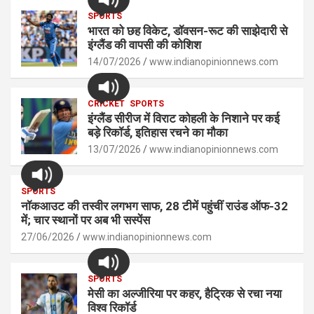
at
ce
se
py
ar
s
SPORTS
b
n
Li
e
भारत को छह विकेट, डॉवसन-रूट की साझेदारी से
A
o
g
n
इंग्लैंड की वापसी की कोशिश
p
14/07/2026
o
er
www.indianopinionnews.com
k
p
k
CRICKET
SPORTS
इंग्लैंड सीरीज में विराट कोहली के निशाने पर कई
बड़े रिकॉर्ड, इतिहास रचने का मौका
13/07/2026
www.indianopinionnews.com
SPORTS
नॉकआउट की तस्वीर लगभग साफ, 28 टीमें पहुंचीं राउंड ऑफ-32
में; चार स्थानों पर अब भी सस्पेंस
27/06/2026
www.indianopinionnews.com
SPORTS
मेसी का अल्जीरिया पर कहर, हैट्रिक से रचा नया
विश्व रिकॉर्ड