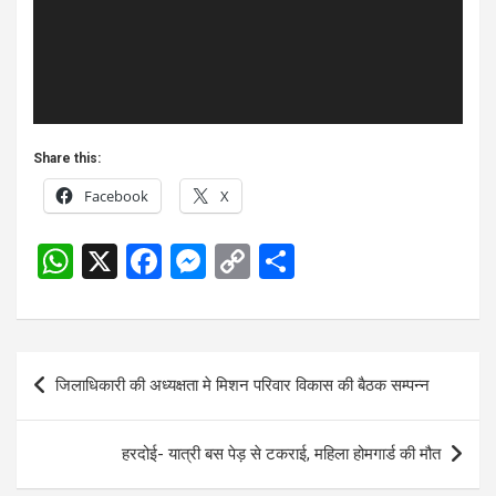
Share this:
Facebook
X
W
X
F
M
C
S
h
a
es
o
h
at
ce
se
py
ar
s
b
n
Li
e
Post
जिलाधिकारी की अध्यक्षता मे मिशन परिवार विकास की बैठक सम्पन्न
A
o
g
n
navigation
p
o
er
k
हरदोई- यात्री बस पेड़ से टकराई, महिला होमगार्ड की मौत
p
k