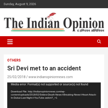
Skip
Sunday, August 9, 2026
to
content
www.indianopinionnews.com
Indian Opinion News
OTHERS
Sri Devi met to an accident
25/02/2018
www.indianopinionnews.com
Video
Media error: Format(s) not supported or source(s) not found
Player
Download File: http://indianopinionnews.com/wp-
content/uploads/2018/02/Sridevi-Death-News-l-Breaking-News-l-Heart-Attack-
In-Dubai-Last-Night-l-YouTube.webm?_=1