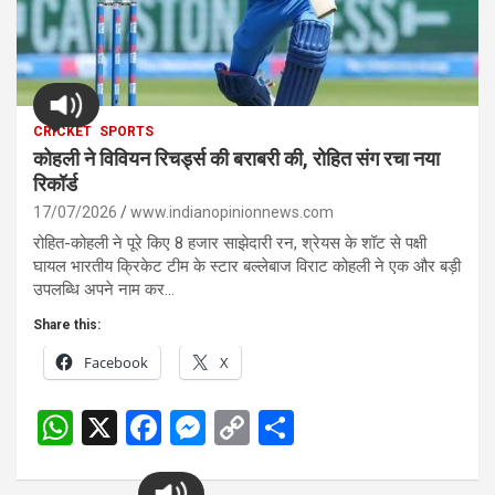
CRICKET
SPORTS
कोहली ने विवियन रिचर्ड्स की बराबरी की, रोहित संग रचा नया
रिकॉर्ड
17/07/2026
www.indianopinionnews.com
रोहित-कोहली ने पूरे किए 8 हजार साझेदारी रन, श्रेयस के शॉट से पक्षी
घायल भारतीय क्रिकेट टीम के स्टार बल्लेबाज विराट कोहली ने एक और बड़ी
उपलब्धि अपने नाम कर…
Share this:
Facebook
X
W
X
F
M
C
S
h
a
es
o
h