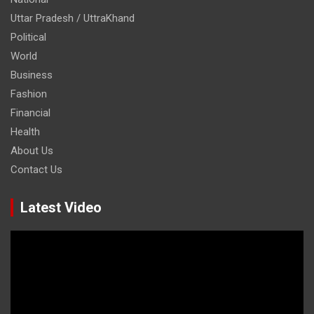
Uttar Pradesh / UttraKhand
Political
World
Business
Fashion
Financial
Health
About Us
Contact Us
Latest Video