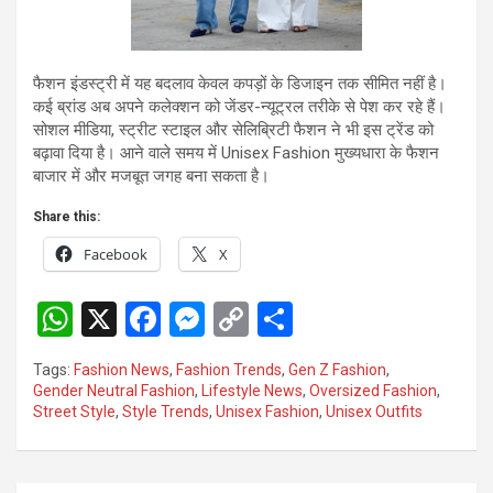
फैशन इंडस्ट्री में यह बदलाव केवल कपड़ों के डिजाइन तक सीमित नहीं है।
कई ब्रांड अब अपने कलेक्शन को जेंडर-न्यूट्रल तरीके से पेश कर रहे हैं।
सोशल मीडिया, स्ट्रीट स्टाइल और सेलिब्रिटी फैशन ने भी इस ट्रेंड को
बढ़ावा दिया है। आने वाले समय में Unisex Fashion मुख्यधारा के फैशन
बाजार में और मजबूत जगह बना सकता है।
Share this:
Facebook
X
W
X
F
M
C
S
h
a
es
o
h
Tags:
Fashion News
,
Fashion Trends
,
Gen Z Fashion
,
at
ce
se
py
ar
Gender Neutral Fashion
,
Lifestyle News
,
Oversized Fashion
,
Street Style
,
Style Trends
,
Unisex Fashion
,
Unisex Outfits
s
b
n
Li
e
A
o
g
n