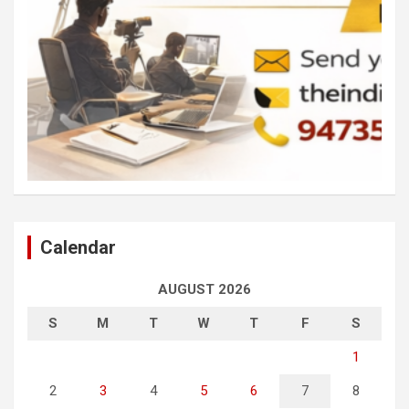
Calendar
AUGUST 2026
S
M
T
W
T
F
S
1
2
3
4
5
6
7
8