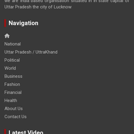
we are India based organisation situated in in state capital of
Uttar Pradesh the city of Lucknow
Navigation
National
Uttar Pradesh / UttraKhand
Political
World
Business
Fashion
Financial
Health
About Us
Contact Us
Latest Video