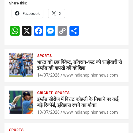
Share this:
Facebook
X
W
X
F
M
C
S
h
a
es
o
h
at
ce
se
py
ar
s
SPORTS
b
n
Li
e
भारत को छह विकेट, डॉवसन-रूट की साझेदारी से
A
o
g
n
इंग्लैंड की वापसी की कोशिश
p
14/07/2026
o
er
www.indianopinionnews.com
k
p
k
CRICKET
SPORTS
इंग्लैंड सीरीज में विराट कोहली के निशाने पर कई
बड़े रिकॉर्ड, इतिहास रचने का मौका
13/07/2026
www.indianopinionnews.com
SPORTS