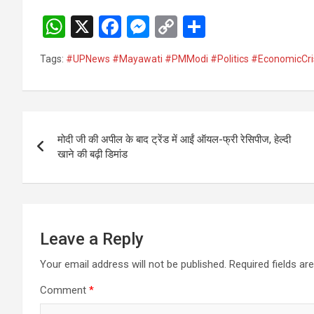
W
X
F
M
C
S
h
a
es
o
h
Tags:
#UPNews #Mayawati #PMModi #Politics #EconomicCris
at
ce
se
py
ar
s
b
n
Li
e
A
o
g
n
Post
p
o
er
k
मोदी जी की अपील के बाद ट्रेंड में आईं ऑयल-फ्री रेसिपीज, हेल्दी
navigation
खाने की बढ़ी डिमांड
p
k
Leave a Reply
Your email address will not be published.
Required fields a
Comment
*