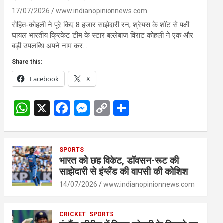
17/07/2026
www.indianopinionnews.com
रोहित-कोहली ने पूरे किए 8 हजार साझेदारी रन, श्रेयस के शॉट से पक्षी
घायल भारतीय क्रिकेट टीम के स्टार बल्लेबाज विराट कोहली ने एक और
बड़ी उपलब्धि अपने नाम कर…
Share this:
Facebook
X
W
X
F
M
C
S
h
a
es
o
h
at
ce
se
py
ar
s
SPORTS
b
n
Li
e
भारत को छह विकेट, डॉवसन-रूट की
A
o
g
n
साझेदारी से इंग्लैंड की वापसी की कोशिश
p
o
er
k
14/07/2026
www.indianopinionnews.com
p
k
CRICKET
SPORTS