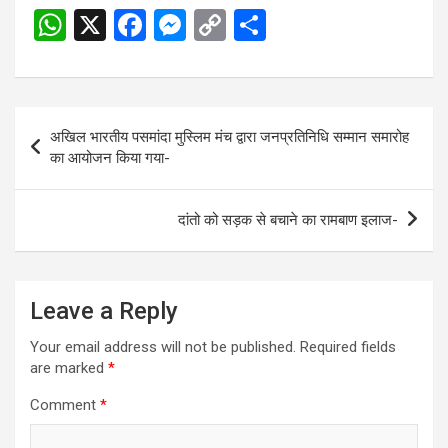
W
X
F
M
C
S
h
a
es
o
h
at
ce
se
py
ar
s
b
n
Li
e
Post
अखिल भारतीय पसमांदा मुस्लिम मंच द्वारा जनप्रतिनिधि सम्मान समारोह
A
o
g
n
navigation
का आयोजन किया गया-
p
o
er
k
p
k
दांतो को सड़क से बचाने का रामबाण इलाज-
Leave a Reply
Your email address will not be published.
Required fields
are marked
*
Comment
*