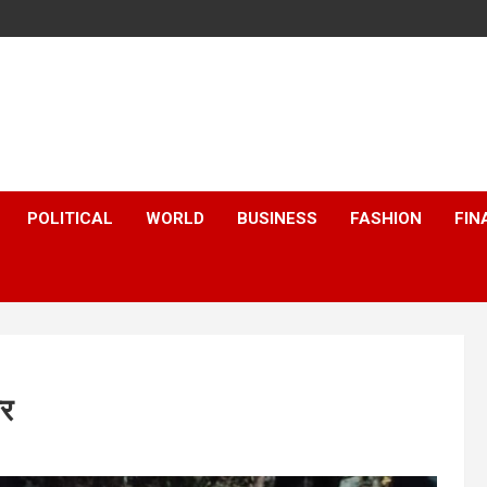
POLITICAL
WORLD
BUSINESS
FASHION
FIN
ार