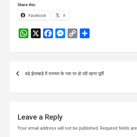
Share this:
Facebook
X
W
X
F
M
C
S
h
a
es
o
h
at
ce
se
py
ar
s
b
n
Li
e
Post
A
o
g
n
बड़े ईमाम्बाड़े में मरम्मत के नाम पर हो रही खाना पूर्ती
navigation
p
o
er
k
p
k
Leave a Reply
Your email address will not be published.
Required fields a