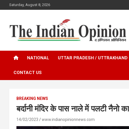
Skip
Saturday, August 8, 2026
to
content
www.indianopinionnews.com
Indian Opinion News
NATIONAL
UTTAR PRADESH / UTTRAKHAND
CONTACT US
BREAKING NEWS
बर्दानी मंदिर के पास नाले में पलटी नैनो क
14/02/2023
www.indianopinionnews.com