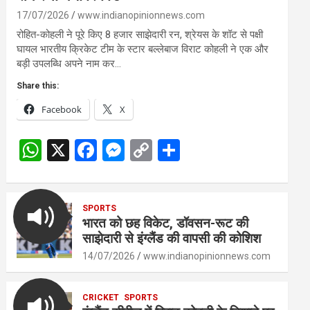
17/07/2026
www.indianopinionnews.com
रोहित-कोहली ने पूरे किए 8 हजार साझेदारी रन, श्रेयस के शॉट से पक्षी
घायल भारतीय क्रिकेट टीम के स्टार बल्लेबाज विराट कोहली ने एक और
बड़ी उपलब्धि अपने नाम कर…
Share this:
Facebook
X
W
X
F
M
C
S
h
a
es
o
h
at
ce
se
py
ar
s
SPORTS
b
n
Li
e
भारत को छह विकेट, डॉवसन-रूट की
A
o
g
n
साझेदारी से इंग्लैंड की वापसी की कोशिश
p
o
er
k
14/07/2026
www.indianopinionnews.com
p
k
CRICKET
SPORTS