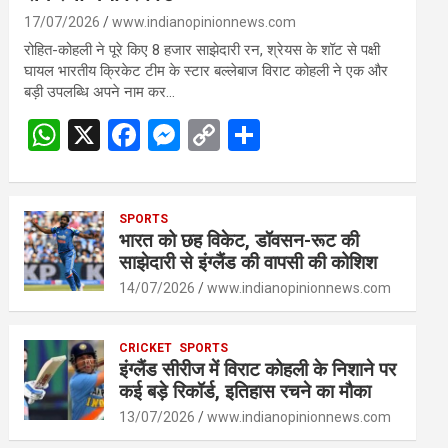
17/07/2026
www.indianopinionnews.com
रोहित-कोहली ने पूरे किए 8 हजार साझेदारी रन, श्रेयस के शॉट से पक्षी
घायल भारतीय क्रिकेट टीम के स्टार बल्लेबाज विराट कोहली ने एक और
बड़ी उपलब्धि अपने नाम कर…
W
X
F
M
C
S
h
a
es
o
h
at
ce
se
py
ar
s
SPORTS
b
n
Li
e
भारत को छह विकेट, डॉवसन-रूट की
A
o
g
n
साझेदारी से इंग्लैंड की वापसी की कोशिश
p
o
er
k
14/07/2026
www.indianopinionnews.com
p
k
CRICKET
SPORTS
इंग्लैंड सीरीज में विराट कोहली के निशाने पर
कई बड़े रिकॉर्ड, इतिहास रचने का मौका
13/07/2026
www.indianopinionnews.com