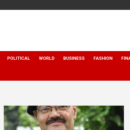
POLITICAL
WORLD
BUSINESS
FASHION
FIN