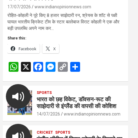
17/07/2026
www.indianopinionnews.com
रोहित-कोहली ने पूरे किए 8 हजार साझेदारी रन, श्रेयस के शॉट से पक्षी
घायल भारतीय क्रिकेट टीम के स्टार बल्लेबाज विराट कोहली ने एक और
बड़ी उपलब्धि अपने नाम कर…
Share this:
Facebook
X
W
X
F
M
C
S
h
a
es
o
h
at
ce
se
py
ar
s
SPORTS
b
n
Li
e
भारत को छह विकेट, डॉवसन-रूट की
A
o
g
n
साझेदारी से इंग्लैंड की वापसी की कोशिश
p
o
er
k
14/07/2026
www.indianopinionnews.com
p
k
CRICKET
SPORTS