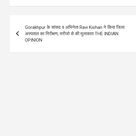
at
ce
se
py
ar
s
b
n
Li
e
Post
A
o
g
n
Gorakhpur के सांसद व अभिनेता Ravi Kishan ने किया जिला
navigation
p
o
er
k
अस्पताल का निरीक्षण, मरीजो से की मुलाकात THE INDIAN
OPINION
p
k