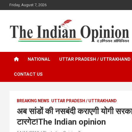
Skip
Friday, August 7, 2026
to
content
www.indianopinionnews.com
Indian Opinion News
NATIONAL
UTTAR PRADESH / UTTRAKHAND
CONTACT US
BREAKING NEWS
UTTAR PRADESH / UTTRAKHAND
अब सांडों की नसबंदी कराएगी योगी सरका
टारगेट!The Indian opinion