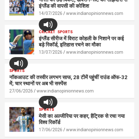
A
o
g
n
इंग्लैंड की वापसी की कोशिश
p
14/07/2026
o
er
www.indianopinionnews.com
k
p
k
CRICKET
SPORTS
इंग्लैंड सीरीज में विराट कोहली के निशाने पर कई
बड़े रिकॉर्ड, इतिहास रचने का मौका
13/07/2026
www.indianopinionnews.com
SPORTS
नॉकआउट की तस्वीर लगभग साफ, 28 टीमें पहुंचीं राउंड ऑफ-32
में; चार स्थानों पर अब भी सस्पेंस
27/06/2026
www.indianopinionnews.com
SPORTS
मेसी का अल्जीरिया पर कहर, हैट्रिक से रचा नया
विश्व रिकॉर्ड
17/06/2026
www.indianopinionnews.com