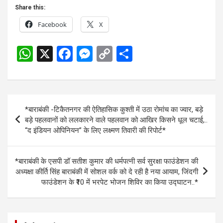
Share this:
Facebook
X
W
X
F
M
C
S
h
a
es
o
h
at
ce
se
py
ar
s
b
n
Li
e
Post
*बाराबंकी -टिकैतनगर की ऐतिहासिक कुश्ती में उठा रोमांच का ज्वार, बड़े
A
o
g
n
navigation
बड़े पहलवानों को ललकारने वाले पहलवान को आखिर किसने धूल चटाई,..
p
o
er
k
“द इंडियन ओपिनियन” के लिए लक्ष्मण तिवारी की रिपोर्ट*
p
k
*बाराबंकी के एसपी डॉ सतीश कुमार की धर्मपत्नी सर्व सुरक्षा फाउंडेशन की
अध्यक्षा कीर्ति सिंह बाराबंकी में सोशल वर्क को दे रही है नया आयाम, जिंदगी
फाउंडेशन के ₹10 में भरपेट भोजन शिविर का किया उद्घाटन..*