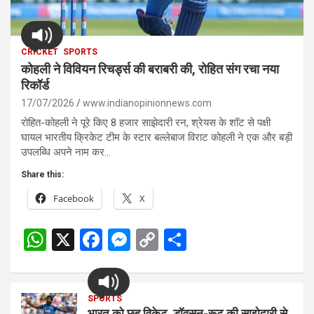
CRICKET
SPORTS
कोहली ने विवियन रिचर्ड्स की बराबरी की, रोहित संग रचा नया
रिकॉर्ड
17/07/2026
www.indianopinionnews.com
रोहित-कोहली ने पूरे किए 8 हजार साझेदारी रन, श्रेयस के शॉट से पक्षी
घायल भारतीय क्रिकेट टीम के स्टार बल्लेबाज विराट कोहली ने एक और बड़ी
उपलब्धि अपने नाम कर…
Share this:
Facebook
X
W
X
F
M
C
S
h
a
es
o
h
at
ce
se
py
ar
s
SPORTS
b
n
Li
e
भारत को छह विकेट, डॉवसन-रूट की साझेदारी से