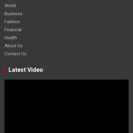
World
Business
Fashion
Financial
Health
About Us
Contact Us
Latest Video