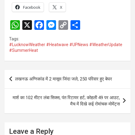
Facebook
X
W
X
F
M
C
S
h
a
es
o
h
Tags:
at
ce
se
py
ar
#LucknowWeather #Heatwave #UPNews #WeatherUpdate
#SummerHeat
s
b
n
Li
e
A
o
g
n
p
o
er
k
Post
लखनऊ अग्निकांड में 2 मासूम जिंदा जले, 250 परिवार हुए बेघर
p
k
navigation
मार्श का 102 मीटर लंबा सिक्स, पंत रिटायर हर्ट; कोहली 49 पर आउट,
मैच में दिखे कई रोमांचक मोमेंट्स
Leave a Reply