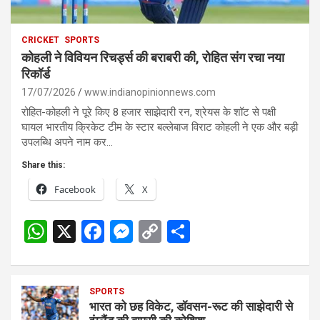
CRICKET
SPORTS
कोहली ने विवियन रिचर्ड्स की बराबरी की, रोहित संग रचा नया
रिकॉर्ड
17/07/2026
www.indianopinionnews.com
रोहित-कोहली ने पूरे किए 8 हजार साझेदारी रन, श्रेयस के शॉट से पक्षी
घायल भारतीय क्रिकेट टीम के स्टार बल्लेबाज विराट कोहली ने एक और बड़ी
उपलब्धि अपने नाम कर…
Share this:
Facebook
X
W
X
F
M
C
S
h
a
es
o
h
at
ce
se
py
ar
s
SPORTS
b
n
Li
e
भारत को छह विकेट, डॉवसन-रूट की साझेदारी से