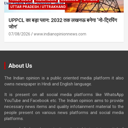
UTTAR PRADESH / UTTRAKHAND
UPPCL का बड़ा प्लान: 2032 तक लखनऊ बनेगा ‘नो-ट्रिपिंग
जोन’
07/08/2026
www.indianopinionnews.com
About Us
The Indian opinion is a public oriented media platform it also
owns newspaper in Hindi and English language.
It is present on all social media platforms like WhatsApp
YouTube and Facebook etc. The Indian opinion aims to provide
necessary news items and quality infotainment material to the
people present on various news platforms and social media
platforms.