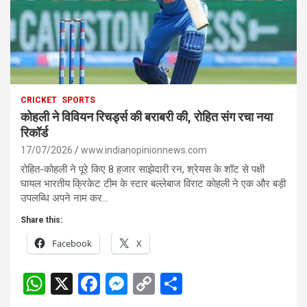
CRICKET
SPORTS
कोहली ने विवियन रिचर्ड्स की बराबरी की, रोहित संग रचा नया
रिकॉर्ड
17/07/2026
www.indianopinionnews.com
रोहित-कोहली ने पूरे किए 8 हजार साझेदारी रन, श्रेयस के शॉट से पक्षी
घायल भारतीय क्रिकेट टीम के स्टार बल्लेबाज विराट कोहली ने एक और बड़ी
उपलब्धि अपने नाम कर…
Share this:
Facebook
X
W
X
F
M
C
S
h
a
es
o
h