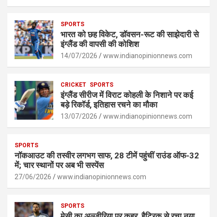
at
ce
se
py
ar
s
SPORTS
b
n
Li
e
भारत को छह विकेट, डॉवसन-रूट की साझेदारी से
A
o
g
n
इंग्लैंड की वापसी की कोशिश
p
14/07/2026
o
er
www.indianopinionnews.com
k
p
k
CRICKET
SPORTS
इंग्लैंड सीरीज में विराट कोहली के निशाने पर कई
बड़े रिकॉर्ड, इतिहास रचने का मौका
13/07/2026
www.indianopinionnews.com
SPORTS
नॉकआउट की तस्वीर लगभग साफ, 28 टीमें पहुंचीं राउंड ऑफ-32
में; चार स्थानों पर अब भी सस्पेंस
27/06/2026
www.indianopinionnews.com
SPORTS
मेसी का अल्जीरिया पर कहर, हैट्रिक से रचा नया