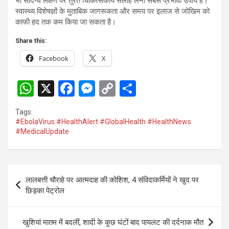
भी संदिग्ध लक्षण पर तुरंत चिकित्सकीय सलाह लेना सबसे प्रभावी उपाय हैं।
स्वास्थ्य विशेषज्ञों के मुताबिक जागरूकता और समय पर इलाज से जोखिम को
काफी हद तक कम किया जा सकता है।
Share this:
Facebook
X
W
X
F
M
C
S
h
a
es
o
h
Tags:
at
ce
se
py
ar
#EbolaVirus #HealthAlert #GlobalHealth #HealthNews
#MedicalUpdate
s
b
n
Li
e
A
o
g
n
p
o
er
k
Post
लालबत्ती चौराहे पर आत्मदाह की कोशिश, 4 संविदाकर्मियों ने खुद पर
p
k
navigation
छिड़का पेट्रोल
खुशियां मातम में बदलीं, शादी के कुछ घंटों बाद पायलट की दर्दनाक मौत