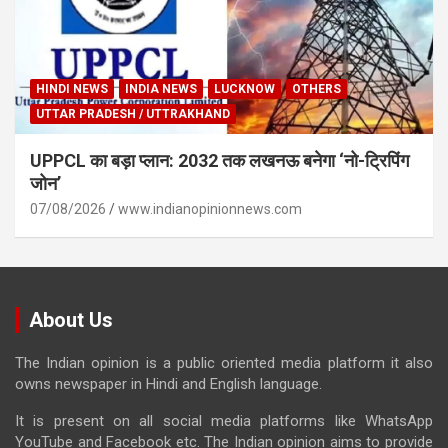
HINDI NEWS
INDIA NEWS
LUCKNOW
OTHERS
UTTAR PRADESH / UTTRAKHAND
UPPCL का बड़ा प्लान: 2032 तक लखनऊ बनेगा ‘नो-ट्रिपिंग
जोन’
07/08/2026
www.indianopinionnews.com
About Us
The Indian opinion is a public oriented media platform it also
owns newspaper in Hindi and English language.
It is present on all social media platforms like WhatsApp
YouTube and Facebook etc. The Indian opinion aims to provide