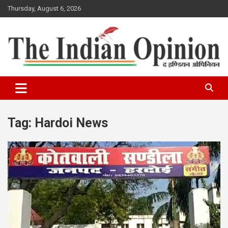
Skip
Thursday, August 6, 2026
to
content
www.indianopinionnews.com
Indian Opinion News
Tag:
Hardoi News