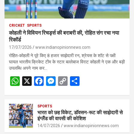
CRICKET
SPORTS
कोहली ने विवियन रिचर्ड्स की बराबरी की, रोहित संग रचा नया
रिकॉर्ड
17/07/2026
www.indianopinionnews.com
रोहित-कोहली ने पूरे किए 8 हजार साझेदारी रन, श्रेयस के शॉट से पक्षी
घायल भारतीय क्रिकेट टीम के स्टार बल्लेबाज विराट कोहली ने एक और बड़ी
उपलब्धि अपने नाम कर…
W
X
F
M
C
S
h
a
es
o
h
at
ce
se
py
ar
s
SPORTS
b
n
Li
e
भारत को छह विकेट, डॉवसन-रूट की साझेदारी से
A
o
g
n
इंग्लैंड की वापसी की कोशिश
p
14/07/2026
o
er
www.indianopinionnews.com
k