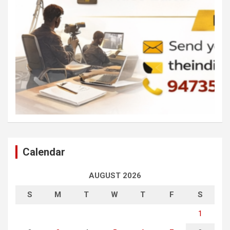
Calendar
AUGUST 2026
S
M
T
W
T
F
S
1