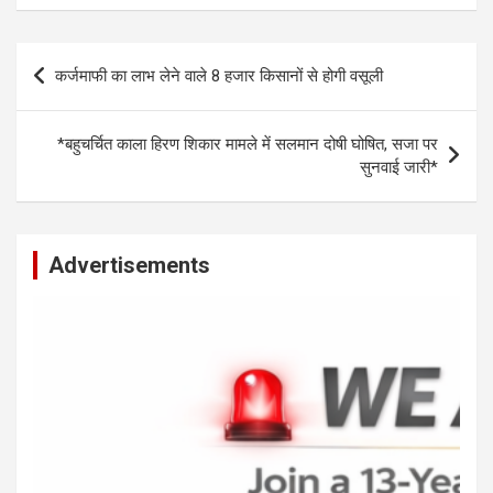
at
ce
se
py
ar
s
b
n
Li
e
Post
कर्जमाफी का लाभ लेने वाले 8 हजार किसानों से होगी वसूली
A
o
g
n
navigation
p
o
er
k
*बहुचर्चित काला हिरण शिकार मामले में सलमान दोषी घोषित, सजा पर
p
k
सुनवाई जारी*
Advertisements