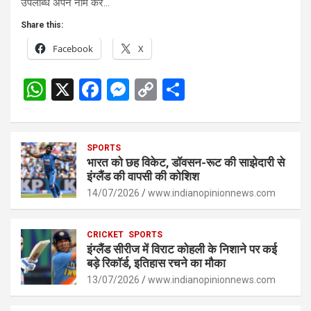
उपलब्धि अपने नाम कर…
Share this:
Facebook
X
W
X
F
M
C
S
h
a
es
o
h
at
ce
se
py
ar
s
SPORTS
b
n
Li
e
भारत को छह विकेट, डॉवसन-रूट की साझेदारी से
A
o
g
n
इंग्लैंड की वापसी की कोशिश
p
14/07/2026
o
er
www.indianopinionnews.com
k
p
k
CRICKET
SPORTS
इंग्लैंड सीरीज में विराट कोहली के निशाने पर कई
बड़े रिकॉर्ड, इतिहास रचने का मौका
13/07/2026
www.indianopinionnews.com