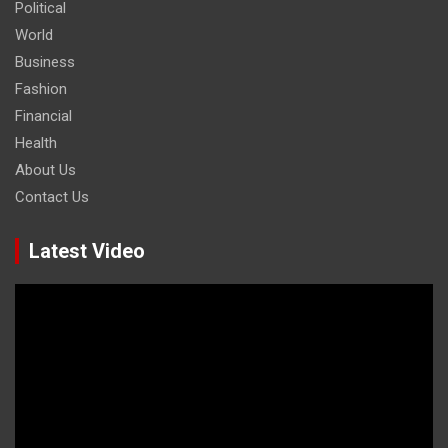
Political
World
Business
Fashion
Financial
Health
About Us
Contact Us
Latest Video