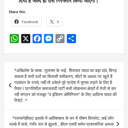
दिया है जल्द ही उसे गिरफ्तार किया जाएगा।
Share this:
Facebook
X
W
X
F
M
C
S
h
a
es
o
h
at
ce
se
py
ar
s
b
n
Li
e
Post
*अखिलेश के चाचा ..मुलायम के भाई.. शिवपाल यादव का बड़ा दांव, बिगड़
A
o
g
n
navigation
सकता है सभी दलों का सियासी समीकरण, सीटों के आधार पर खुले हैं
p
o
er
k
गठबंधन के रास्ते, नहीं तो अकेले पूरे प्रदेश में चुनाव लड़ने के लिए है
तैयार l प्रगतिशील समाजवादी पार्टी सभी लोकसभा क्षेत्रों में तेजी से कर
p
k
रही संगठन को मजबूत “द इंडियन ओपिनियन” के लिए आदित्य यादव की
रिपोर्ट…*
*रामसनेहीघाट इलाके में आतिशबाज के घर में भीषण विस्फोट, कई लोग
मलबे में फंसे, गंभीर रूप से झुलसे , डीएम एसपी समेत प्रशासनिक अमला