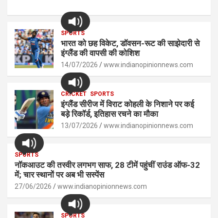
h
a
es
o
h
at
ce
se
py
ar
s
SPORTS
b
n
Li
e
भारत को छह विकेट, डॉवसन-रूट की साझेदारी से
A
o
g
n
इंग्लैंड की वापसी की कोशिश
p
14/07/2026
o
er
www.indianopinionnews.com
k
p
k
CRICKET
SPORTS
इंग्लैंड सीरीज में विराट कोहली के निशाने पर कई
बड़े रिकॉर्ड, इतिहास रचने का मौका
13/07/2026
www.indianopinionnews.com
SPORTS
नॉकआउट की तस्वीर लगभग साफ, 28 टीमें पहुंचीं राउंड ऑफ-32
में; चार स्थानों पर अब भी सस्पेंस
27/06/2026
www.indianopinionnews.com
SPORTS