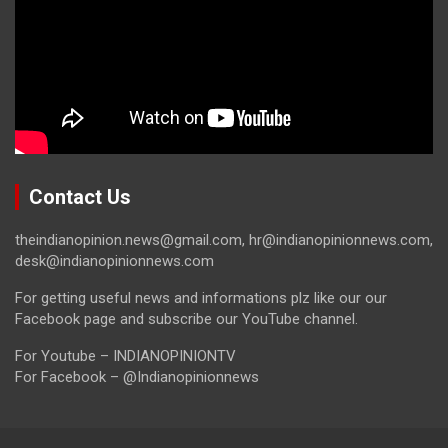
Contact Us
theindianopinion.news@gmail.com, hr@indianopinionnews.com,
desk@indianopinionnews.com
For getting useful news and informations plz like our our
Facebook page and subscribe our YouTube channel.
For Youtube – INDIANOPINIONTV
For Facebook – @Indianopinionnews