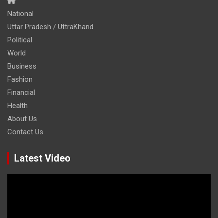
National
Uttar Pradesh / UttraKhand
Political
World
Business
Fashion
Financial
Health
About Us
Contact Us
Latest Video