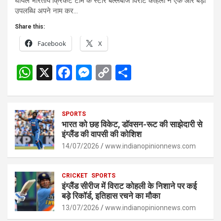
घायल भारतीय क्रिकेट टीम के स्टार बल्लेबाज विराट कोहली ने एक और बड़ी
उपलब्धि अपने नाम कर…
Share this:
Facebook
X
W
X
F
M
C
S
h
a
es
o
h
at
ce
se
py
ar
s
SPORTS
b
n
Li
e
भारत को छह विकेट, डॉवसन-रूट की साझेदारी से
A
o
g
n
इंग्लैंड की वापसी की कोशिश
p
14/07/2026
o
er
www.indianopinionnews.com
k
p
k
CRICKET
SPORTS
इंग्लैंड सीरीज में विराट कोहली के निशाने पर कई
बड़े रिकॉर्ड, इतिहास रचने का मौका
13/07/2026
www.indianopinionnews.com