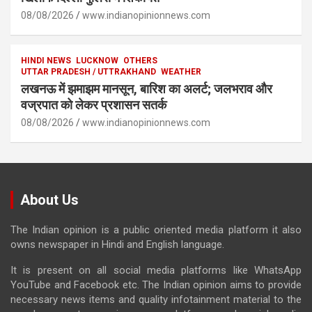
08/08/2026
www.indianopinionnews.com
HINDI NEWS
LUCKNOW
OTHERS
UTTAR PRADESH / UTTRAKHAND
WEATHER
लखनऊ में झमाझम मानसून, बारिश का अलर्ट; जलभराव और
वज्रपात को लेकर प्रशासन सतर्क
08/08/2026
www.indianopinionnews.com
About Us
The Indian opinion is a public oriented media platform it also
owns newspaper in Hindi and English language.
It is present on all social media platforms like WhatsApp
YouTube and Facebook etc. The Indian opinion aims to provide
necessary news items and quality infotainment material to the