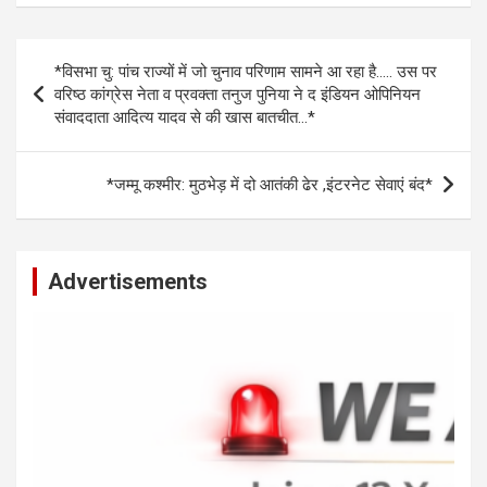
at
ce
se
py
ar
s
b
n
Li
e
Post
*विसभा चु: पांच राज्यों में जो चुनाव परिणाम सामने आ रहा है….. उस पर
A
o
g
n
navigation
वरिष्ठ कांग्रेस नेता व प्रवक्ता तनुज पुनिया ने द इंडियन ओपिनियन
p
o
er
k
संवाददाता आदित्य यादव से की खास बातचीत…*
p
k
*जम्मू कश्मीर: मुठभेड़ में दो आतंकी ढेर ,इंटरनेट सेवाएं बंद*
Advertisements