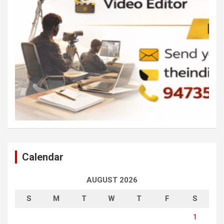
Calendar
AUGUST 2026
S
M
T
W
T
F
S
1