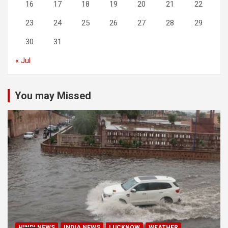
16
17
18
19
20
21
22
23
24
25
26
27
28
29
30
31
« Jul
You may Missed
HINDI NEWS
INDIA NEWS
LUCKNOW
WEATHER