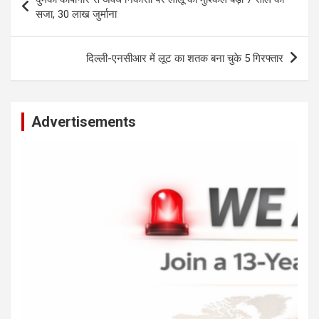
A
o
g
n
navigation
सजा, 30 लाख जुर्माना
p
o
er
k
p
k
दिल्ली-एनसीआर में लूट का शतक बना चुके 5 गिरफ्तार
Advertisements