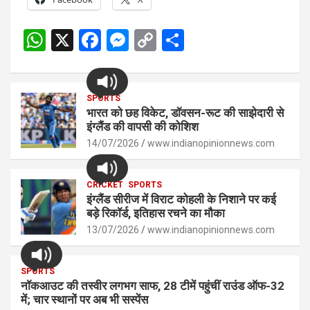
W
X
F
M
C
S
h
a
es
o
h
at
ce
se
py
ar
s
SPORTS
b
n
Li
e
भारत को छह विकेट, डॉवसन-रूट की साझेदारी से
A
o
g
n
इंग्लैंड की वापसी की कोशिश
p
14/07/2026
o
er
www.indianopinionnews.com
k
p
k
CRICKET
SPORTS
इंग्लैंड सीरीज में विराट कोहली के निशाने पर कई
बड़े रिकॉर्ड, इतिहास रचने का मौका
13/07/2026
www.indianopinionnews.com
SPORTS
नॉकआउट की तस्वीर लगभग साफ, 28 टीमें पहुंचीं राउंड ऑफ-32
में; चार स्थानों पर अब भी सस्पेंस