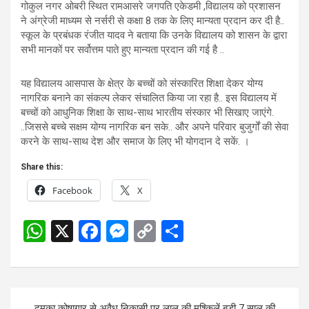
गोकुल नगर ओबरी स्थित रामआसरे जगपति एकेडमी ,विद्यालय को प्रशासन
ने अंग्रेजी माध्यम से नर्सरी से कक्षा 8 तक के लिए मान्यता प्रदान कर दी है..
स्कूल के प्रबंधक रंजीत यादव ने बताया कि उनके विद्यालय को शासन के द्वारा
सभी मानकों पर सर्वोत्तम पाते हुए मान्यता प्रदान की गई है ..
यह विद्यालय आसपास के क्षेत्र के बच्चों को संस्कारित शिक्षा देकर योग्य
नागरिक बनाने का संकल्प लेकर संचालित किया जा रहा है.. इस विद्यालय में
बच्चों को आधुनिक शिक्षा के साथ-साथ भारतीय संस्कार भी सिखाए जाएंगे.
..जिससे बच्चे सक्षम योग्य नागरिक बन सके.. और अपने परिवार बुजुर्गों की सेवा
करने के साथ-साथ देश और समाज के लिए भी योगदान दे सकें. ।
Share this:
Facebook
X
W
X
F
M
C
S
h
a
es
o
h
at
ce
se
py
ar
s
b
n
Li
e
Post
दुमका कोषागार से अवैध निकासी पर लालू की मुश्किलें बड़ी 7 साल की