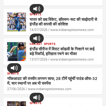
h
a
es
o
h
at
ce
se
py
ar
s
SPORTS
b
n
Li
e
भारत को छह विकेट, डॉवसन-रूट की साझेदारी से
A
o
g
n
इंग्लैंड की वापसी की कोशिश
p
14/07/2026
o
er
www.indianopinionnews.com
k
p
k
CRICKET
SPORTS
इंग्लैंड सीरीज में विराट कोहली के निशाने पर कई
बड़े रिकॉर्ड, इतिहास रचने का मौका
13/07/2026
www.indianopinionnews.com
SPORTS
नॉकआउट की तस्वीर लगभग साफ, 28 टीमें पहुंचीं राउंड ऑफ-32
में; चार स्थानों पर अब भी सस्पेंस
27/06/2026
www.indianopinionnews.com
SPORTS