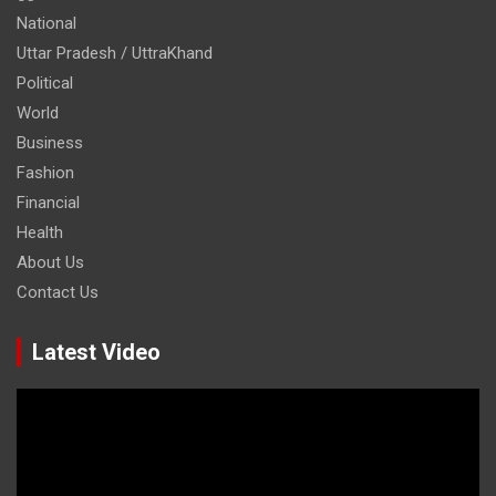
National
Uttar Pradesh / UttraKhand
Political
World
Business
Fashion
Financial
Health
About Us
Contact Us
Latest Video