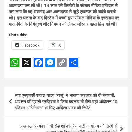
आत्महत्या कर ली थी। 14 साल की किशोरी के सोशल मीडिया इतिहास से
पता लगा कि वह अवसाद और आत्महत्या से जुड़े एकाउंट को फॉलो करती
थी। इस घटना के बाद ब्रिटेन में बच्चों द्वारा सोशल मीडिया के इस्तेमाल पर
माता-पिता के नियंत्रण और नियमन को लेकर जोरदार बहस छिड़ गई थी।
Share this:
Facebook
X
W
X
F
M
C
S
h
a
es
o
h
at
ce
se
py
ar
s
b
n
Li
e
Post
सपा एमएलसी राजेश यादव “राजू” ने भाजपा सरकार को दी चेतावनी,
A
o
g
n
navigation
आरक्षण की पुरानी प्रक्रिया में किया बदलाव तो होगा बड़ा आंदोलन..”द
p
o
er
k
इंडियन ओपिनियन” के लिए आदित्य यादव की रिपोर्ट
p
k
लखनऊ प्रियंका गांधी रोड शो कांग्रेस पार्टी कार्यालय को तिरंगे से