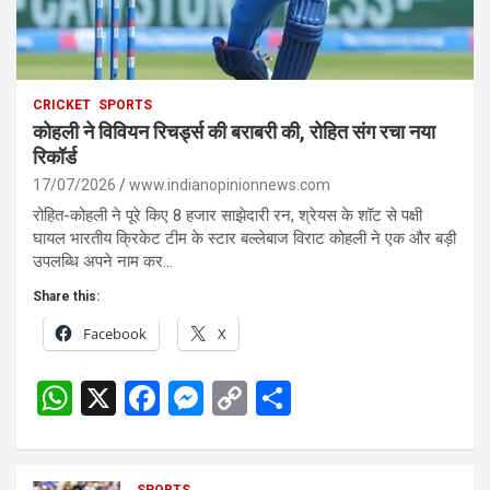
CRICKET
SPORTS
कोहली ने विवियन रिचर्ड्स की बराबरी की, रोहित संग रचा नया
रिकॉर्ड
17/07/2026
www.indianopinionnews.com
रोहित-कोहली ने पूरे किए 8 हजार साझेदारी रन, श्रेयस के शॉट से पक्षी
घायल भारतीय क्रिकेट टीम के स्टार बल्लेबाज विराट कोहली ने एक और बड़ी
उपलब्धि अपने नाम कर…
Share this:
Facebook
X
W
X
F
M
C
S
h
a
es
o
h
at
ce
se
py
ar
SPORTS