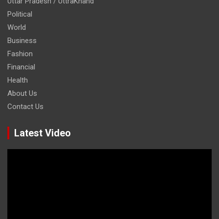
Uttar Pradesh / UttraKhand
Political
World
Business
Fashion
Financial
Health
About Us
Contact Us
Latest Video