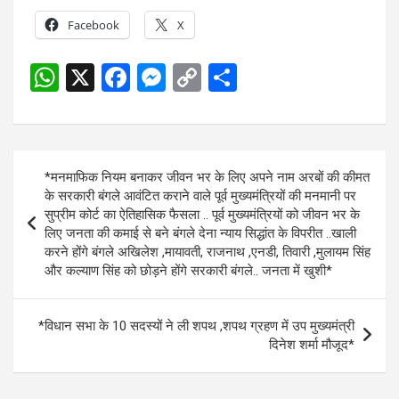
Facebook
X
W
X
F
M
C
S
h
a
es
o
h
at
ce
se
py
ar
s
b
n
Li
e
Post
*मनमाफिक नियम बनाकर जीवन भर के लिए अपने नाम अरबों की कीमत
A
o
g
n
navigation
के सरकारी बंगले आवंटित कराने वाले पूर्व मुख्यमंत्रियों की मनमानी पर
p
o
er
k
सुप्रीम कोर्ट का ऐतिहासिक फैसला .. पूर्व मुख्यमंत्रियों को जीवन भर के
लिए जनता की कमाई से बने बंगले देना न्याय सिद्धांत के विपरीत ..खाली
p
k
करने होंगे बंगले अखिलेश ,मायावती, राजनाथ ,एनडी, तिवारी ,मुलायम सिंह
और कल्याण सिंह को छोड़ने होंगे सरकारी बंगले.. जनता में खुशी*
*विधान सभा के 10 सदस्यों ने ली शपथ ,शपथ ग्रहण में उप मुख्यमंत्री
दिनेश शर्मा मौजूद*