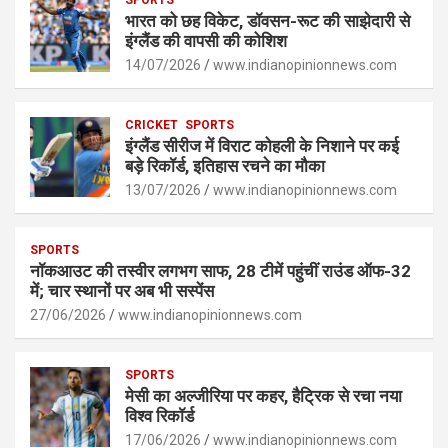
s
b
n
Li
e
भारत को छह विकेट, डॉवसन-रूट की साझेदारी से
A
o
g
n
इंग्लैंड की वापसी की कोशिश
p
14/07/2026
o
er
www.indianopinionnews.com
k
p
k
CRICKET
SPORTS
इंग्लैंड सीरीज में विराट कोहली के निशाने पर कई
बड़े रिकॉर्ड, इतिहास रचने का मौका
13/07/2026
www.indianopinionnews.com
SPORTS
नॉकआउट की तस्वीर लगभग साफ, 28 टीमें पहुंचीं राउंड ऑफ-32
में; चार स्थानों पर अब भी सस्पेंस
27/06/2026
www.indianopinionnews.com
SPORTS
मेसी का अल्जीरिया पर कहर, हैट्रिक से रचा नया
विश्व रिकॉर्ड
17/06/2026
www.indianopinionnews.com