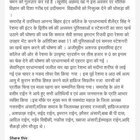
चमन को गुलज़ार कर रहे हैं ।खुर्सीद अहमद खा ने इस अवसर पर भौतिक
विज्ञान की दिशा गरीब एवं उदीयमान विद्दार्थीयो को निसुल्क देने की घोसड़ा की
।
समारोह में उपस्थित आनन्द बिहार इंटर कॉलेज के प्रधानाचार्य शैलेंद्र सिंह ने
रेशमा की इंटर के द्वितीय वर्ष की अध्ययन पुस्तिकाओं व स्टेशनरी का सारा खर्च
उठाने की घोषणा की जब कि समाज सेवी सय्यद इमरान रिजवी द्वारा रेशमा को
उपहार भेंट करने के अतिरिक्त कक्षा 11 की पुस्तिकाओं एवं समस्त स्टेशनरी
का खर्च वहन करने की घोषणा की । अजीमुद्दीन अशरफ इस्लामिया इंटर
कॉलेज की ओर से रेशमा के उत्कृष्ट प्रदर्शन पर तीस हजार रु 0 का इनाम
का चेक देने की घोषणा की प्रधानाचार्य मो एहरार द्वारा की गई ।
सेवानिवृत्त प्रधानाचार्य जलील यार खा द्वारा रेशमा को मदीना शरीफ से लाई
गई एक चादर व नकद तोफा पेश किया गया । इस पूर्व रेशमा व आठ वर्ष अल्प
आयु में कुरान शरीफ हिफ़्ज़ करने वाले हाफ़िज सिफ़तेंन रजा वारसी को
प्रतीक चिन्ह एव माला पहना कर सम्मानित किया गया। समारोह के अंत मे
वसीम राईन ने आये हुए सभी अतिथियों व एवं आम जनमानस के प्रति आभार
व्यक्ति किया ।इस मौके पर मुख्य रूप से पसमांदा महाज़ के जिला अध्यक्ष
नसरुद्दीन अंसारी,मलिक समाज के जिलाध्यक्ष इरसाद रज्जाकी, हाफ़िजअयाज़
, अशफ़ाक़ राईन, सईद राईन, इमरान राईन, क़ौसर अंसारी,बाबा बी पी दास,
आदिल राईन, नईम सिद्दीकी, नफ़ीस राईन, ख्वाजा अंसारी,ईस्माइल राईन,आदि
सैकड़ो लोग मौजूद थे।
Share this: