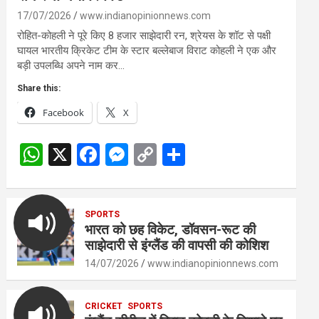
17/07/2026
www.indianopinionnews.com
रोहित-कोहली ने पूरे किए 8 हजार साझेदारी रन, श्रेयस के शॉट से पक्षी
घायल भारतीय क्रिकेट टीम के स्टार बल्लेबाज विराट कोहली ने एक और
बड़ी उपलब्धि अपने नाम कर…
Share this:
Facebook
X
W
X
F
M
C
S
h
a
es
o
h
at
ce
se
py
ar
s
SPORTS
b
n
Li
e
भारत को छह विकेट, डॉवसन-रूट की
A
o
g
n
साझेदारी से इंग्लैंड की वापसी की कोशिश
p
o
er
k
14/07/2026
www.indianopinionnews.com
p
k
CRICKET
SPORTS