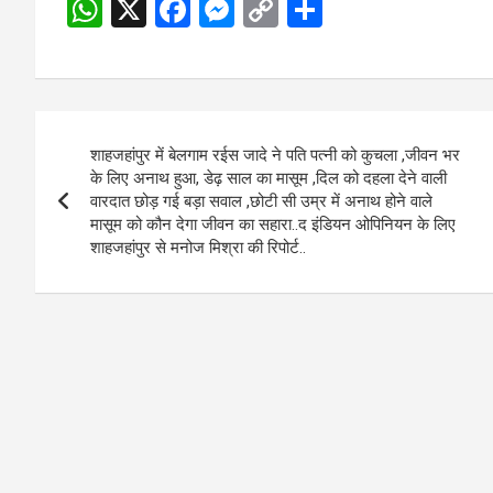
W
X
F
M
C
S
h
a
es
o
h
at
ce
se
py
ar
s
b
n
Li
e
Post
A
o
g
n
शाहजहांपुर में बेलगाम रईस जादे ने पति पत्नी को कुचला ,जीवन भर
navigation
p
o
er
k
के लिए अनाथ हुआ, डेढ़ साल का मासूम ,दिल को दहला देने वाली
वारदात छोड़ गई बड़ा सवाल ,छोटी सी उम्र में अनाथ होने वाले
p
k
मासूम को कौन देगा जीवन का सहारा..द इंडियन ओपिनियन के लिए
शाहजहांपुर से मनोज मिश्रा की रिपोर्ट..