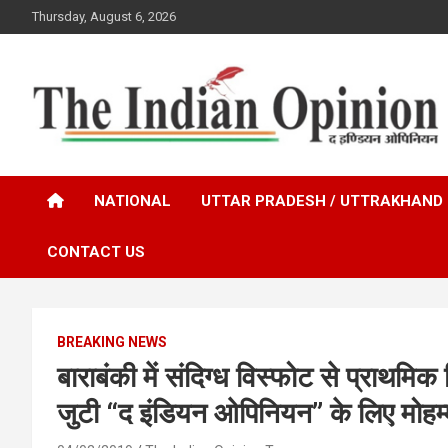
Skip
Thursday, August 6, 2026
to
content
www.indianopinionnews.com
Indian Opinion News
NATIONAL
UTTAR PRADESH / UTTRAKHAND
CONTACT US
BREAKING NEWS
बाराबंकी में संदिग्ध विस्फोट से प्राथमिक 
जुटी “द इंडियन ओपिनियन” के लिए मोहम्म