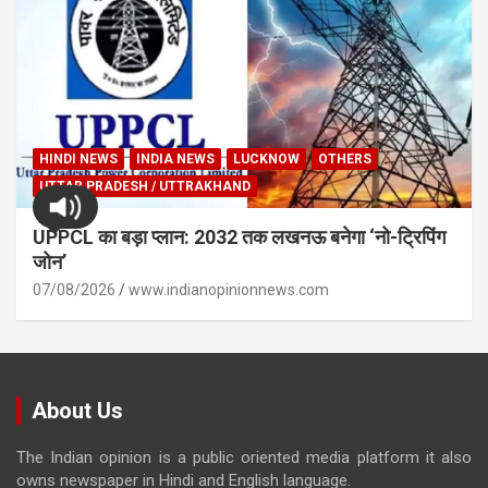
HINDI NEWS
INDIA NEWS
LUCKNOW
OTHERS
UTTAR PRADESH / UTTRAKHAND
UPPCL का बड़ा प्लान: 2032 तक लखनऊ बनेगा ‘नो-ट्रिपिंग
जोन’
07/08/2026
www.indianopinionnews.com
About Us
The Indian opinion is a public oriented media platform it also
owns newspaper in Hindi and English language.