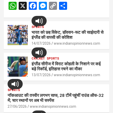
W
X
F
M
C
S
h
a
es
o
h
at
ce
se
py
ar
s
SPORTS
b
n
Li
e
भारत को छह विकेट, डॉवसन-रूट की साझेदारी से
A
o
g
n
इंग्लैंड की वापसी की कोशिश
p
14/07/2026
o
er
www.indianopinionnews.com
k
p
k
CRICKET
SPORTS
इंग्लैंड सीरीज में विराट कोहली के निशाने पर कई
बड़े रिकॉर्ड, इतिहास रचने का मौका
13/07/2026
www.indianopinionnews.com
SPORTS
नॉकआउट की तस्वीर लगभग साफ, 28 टीमें पहुंचीं राउंड ऑफ-32
में; चार स्थानों पर अब भी सस्पेंस
27/06/2026
www.indianopinionnews.com