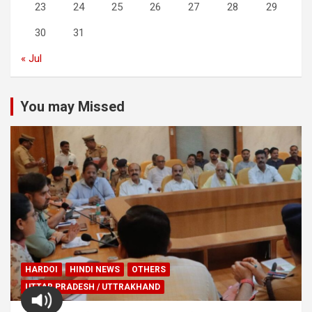
23
24
25
26
27
28
29
30
31
« Jul
You may Missed
HARDOI
HINDI NEWS
OTHERS
UTTAR PRADESH / UTTRAKHAND