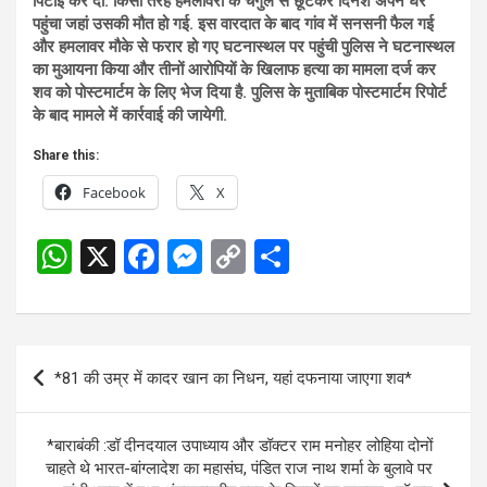
पिटाई कर दी. किसी तरह हमलावरों के चंगुल से छूटकर दिनेश अपने घर
पहुंचा जहां उसकी मौत हो गई. इस वारदात के बाद गांव में सनसनी फैल गई
और हमलावर मौके से फरार हो गए घटनास्थल पर पहुंची पुलिस ने घटनास्थल
का मुआयना किया और तीनों आरोपियों के खिलाफ हत्या का मामला दर्ज कर
शव को पोस्टमार्टम के लिए भेज दिया है. पुलिस के मुताबिक पोस्टमार्टम रिपोर्ट
के बाद मामले में कार्रवाई की जायेगी.
Share this:
Facebook
X
W
X
F
M
C
S
h
a
es
o
h
at
ce
se
py
ar
s
b
n
Li
e
Post
*81 की उम्र में कादर खान का निधन, यहां दफनाया जाएगा शव*
A
o
g
n
navigation
p
o
er
k
*बाराबंकी :डॉ दीनदयाल उपाध्याय और डॉक्टर राम मनोहर लोहिया दोनों
p
k
चाहते थे भारत-बांग्लादेश का महासंघ, पंडित राज नाथ शर्मा के बुलावे पर