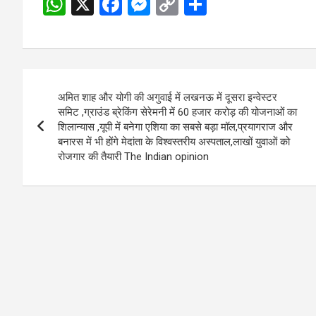
W
X
F
M
C
S
h
a
es
o
h
at
ce
se
py
ar
s
b
n
Li
e
Post
A
o
g
n
अमित शाह और योगी की अगुवाई में लखनऊ में दूसरा इन्वेस्टर
navigation
p
o
er
k
समिट ,ग्राउंड ब्रेकिंग सेरेमनी में 60 हजार करोड़ की योजनाओं का
शिलान्यास ,यूपी में बनेगा एशिया का सबसे बड़ा मॉल,प्रयागराज और
p
k
बनारस में भी होंगे मेदांता के विश्वस्तरीय अस्पताल,लाखों युवाओं को
रोजगार की तैयारी The Indian opinion