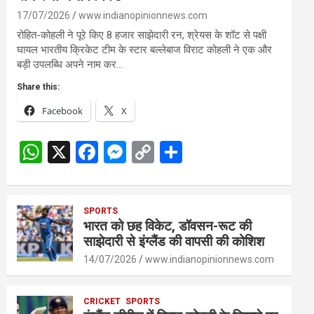
17/07/2026
www.indianopinionnews.com
रोहित-कोहली ने पूरे किए 8 हजार साझेदारी रन, श्रेयस के शॉट से पक्षी
घायल भारतीय क्रिकेट टीम के स्टार बल्लेबाज विराट कोहली ने एक और
बड़ी उपलब्धि अपने नाम कर…
Share this:
Facebook
X
W
X
F
M
C
S
h
a
es
o
h
at
ce
se
py
ar
s
SPORTS
b
n
Li
e
भारत को छह विकेट, डॉवसन-रूट की
A
o
g
n
साझेदारी से इंग्लैंड की वापसी की कोशिश
p
o
er
k
14/07/2026
www.indianopinionnews.com
p
k
CRICKET
SPORTS