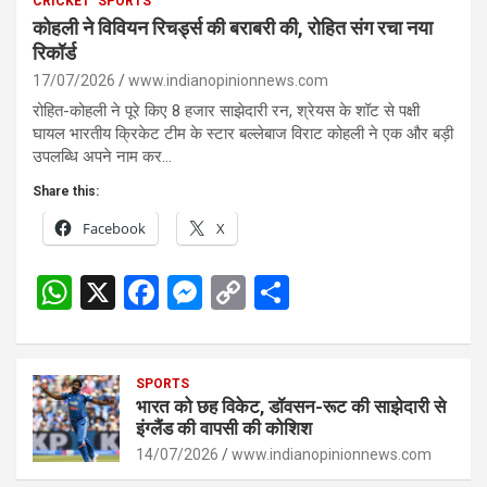
CRICKET
SPORTS
कोहली ने विवियन रिचर्ड्स की बराबरी की, रोहित संग रचा नया
रिकॉर्ड
17/07/2026
www.indianopinionnews.com
रोहित-कोहली ने पूरे किए 8 हजार साझेदारी रन, श्रेयस के शॉट से पक्षी
घायल भारतीय क्रिकेट टीम के स्टार बल्लेबाज विराट कोहली ने एक और बड़ी
उपलब्धि अपने नाम कर…
Share this:
Facebook
X
W
X
F
M
C
S
h
a
es
o
h
at
ce
se
py
ar
s
SPORTS
b
n
Li
e
भारत को छह विकेट, डॉवसन-रूट की साझेदारी से
A
o
g
n
इंग्लैंड की वापसी की कोशिश
p
14/07/2026
o
er
www.indianopinionnews.com
k