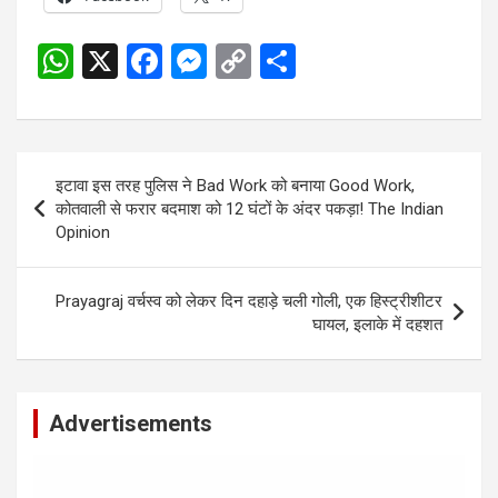
W
X
F
M
C
S
h
a
es
o
h
at
ce
se
py
ar
s
b
n
Li
e
Post
इटावा इस तरह पुलिस ने Bad Work को बनाया Good Work,
A
o
g
n
navigation
कोतवाली से फरार बदमाश को 12 घंटों के अंदर पकड़ा! The Indian
p
o
er
k
Opinion
p
k
Prayagraj वर्चस्व को लेकर दिन दहाड़े चली गोली, एक हिस्ट्रीशीटर
घायल, इलाके में दहशत
Advertisements