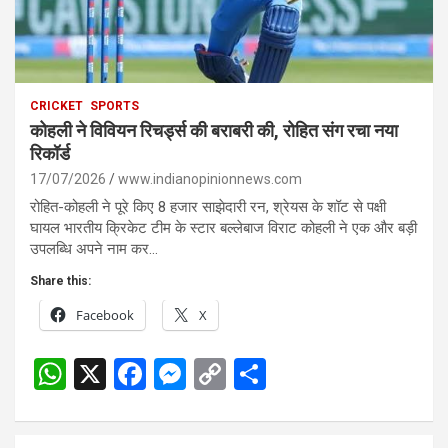
CRICKET
SPORTS
कोहली ने विवियन रिचर्ड्स की बराबरी की, रोहित संग रचा नया
रिकॉर्ड
17/07/2026
www.indianopinionnews.com
रोहित-कोहली ने पूरे किए 8 हजार साझेदारी रन, श्रेयस के शॉट से पक्षी
घायल भारतीय क्रिकेट टीम के स्टार बल्लेबाज विराट कोहली ने एक और बड़ी
उपलब्धि अपने नाम कर…
Share this:
Facebook
X
W
X
F
M
C
S
h
a
es
o
h
at
ce
se
py
ar