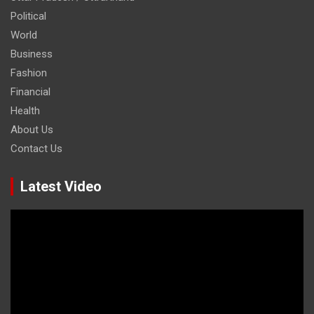
Political
World
Business
Fashion
Financial
Health
About Us
Contact Us
Latest Video