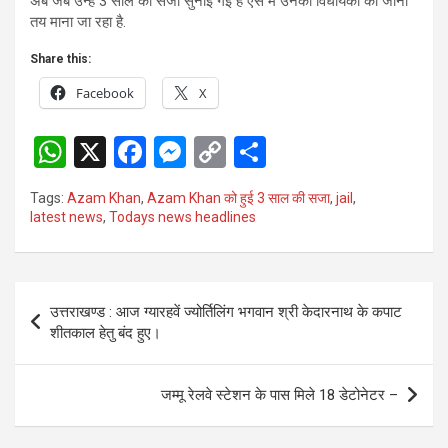
अब जब उन्हें 3 साल की सजा सुनाई गई है ऐसे में उनकी विधायकी का जाना
तय माना जा रहा है.
Share this:
Facebook
X
W
X
F
M
C
S
h
a
es
o
h
Tags:
Azam Khan
,
Azam Khan को हुई 3 साल की सजा
,
jail
,
at
ce
se
py
ar
latest news
,
Todays news headlines
s
b
n
Li
e
A
o
g
n
Post
p
o
er
k
उत्तराखण्ड : आज ग्यारहवें ज्योर्तिलिंग भगवान श्री केदारनाथ के कपाट
navigation
शीतकाल हेतु बंद हुए।
p
k
जम्मू रेलवे स्टेशन के पास मिले 18 डेटोनेटर –