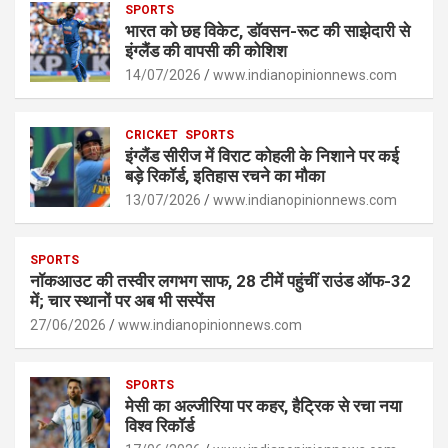
s
SPORTS
b
n
Li
e
भारत को छह विकेट, डॉवसन-रूट की साझेदारी से
A
o
g
n
इंग्लैंड की वापसी की कोशिश
p
14/07/2026
o
er
www.indianopinionnews.com
k
p
k
CRICKET
SPORTS
इंग्लैंड सीरीज में विराट कोहली के निशाने पर कई
बड़े रिकॉर्ड, इतिहास रचने का मौका
13/07/2026
www.indianopinionnews.com
SPORTS
नॉकआउट की तस्वीर लगभग साफ, 28 टीमें पहुंचीं राउंड ऑफ-32
में; चार स्थानों पर अब भी सस्पेंस
27/06/2026
www.indianopinionnews.com
SPORTS
मेसी का अल्जीरिया पर कहर, हैट्रिक से रचा नया
विश्व रिकॉर्ड