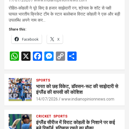
रोहित-कोहली ने पूरे किए 8 हजार साझेदारी रन, श्रेयस के शॉट से पक्षी
घायल भारतीय क्रिकेट टीम के स्टार बल्लेबाज विराट कोहली ने एक और बड़ी
उपलब्धि अपने नाम कर…
Share this:
Facebook
X
W
X
F
M
C
S
h
a
es
o
h
at
ce
se
py
ar
s
SPORTS
b
n
Li
e
भारत को छह विकेट, डॉवसन-रूट की साझेदारी से
A
o
g
n
इंग्लैंड की वापसी की कोशिश
p
14/07/2026
o
er
www.indianopinionnews.com
k
p
k
CRICKET
SPORTS
इंग्लैंड सीरीज में विराट कोहली के निशाने पर कई
बड़े रिकॉर्ड, इतिहास रचने का मौका