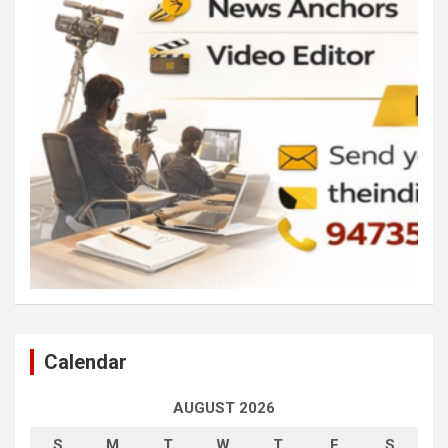
Calendar
AUGUST 2026
S
M
T
W
T
F
S