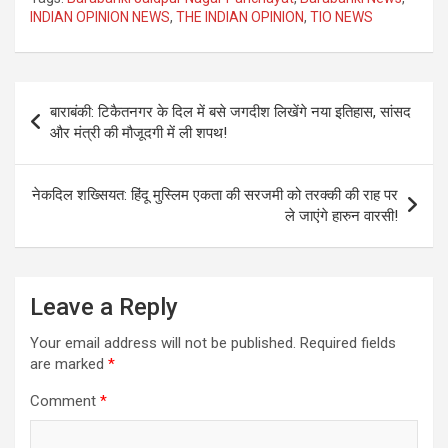
at
ce
se
py
ar
INDIAN OPINION NEWS
,
THE INDIAN OPINION
,
TIO NEWS
s
b
n
Li
e
A
o
g
n
Post
p
o
er
k
बाराबंकी: टिकैतनगर के दिल में बसे जगदीश लिखेंगे नया इतिहास, सांसद
navigation
और मंत्री की मौजूदगी में ली शपथ!
p
k
नेकदिल शख्सियत: हिंदू मुस्लिम एकता की सरजमी को तरक्की की राह पर
ले जाएंगे हारुन वारसी!
Leave a Reply
Your email address will not be published.
Required fields
are marked
*
Comment
*