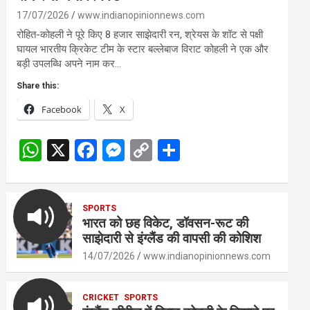
17/07/2026
www.indianopinionnews.com
रोहित-कोहली ने पूरे किए 8 हजार साझेदारी रन, श्रेयस के शॉट से पक्षी
घायल भारतीय क्रिकेट टीम के स्टार बल्लेबाज विराट कोहली ने एक और
बड़ी उपलब्धि अपने नाम कर…
Share this:
Facebook
X
W
X
F
M
C
S
h
a
es
o
h
at
ce
se
py
ar
s
SPORTS
b
n
Li
e
भारत को छह विकेट, डॉवसन-रूट की
A
o
g
n
साझेदारी से इंग्लैंड की वापसी की कोशिश
p
o
er
k
14/07/2026
www.indianopinionnews.com
p
k
CRICKET
SPORTS