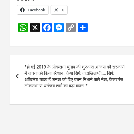
Facebook
X
W
X
F
M
C
S
h
a
es
o
h
at
ce
se
py
ar
s
b
n
Li
e
Post
A
o
g
n
*हो गई 2019 के लोकसभा चुनाव की शुरुआत ,भाजपा की सरकारों
navigation
p
o
er
k
में जनता को किया परेशान ,किया सिर्फ वादाखिलाफी….. सिर्फ
अखिलेश यादव हैं जनता को दिए वचन निभाने वाले नेता, कैसरगंज
p
k
लोकसभा से धनंजय शर्मा का बड़ा बयान..*