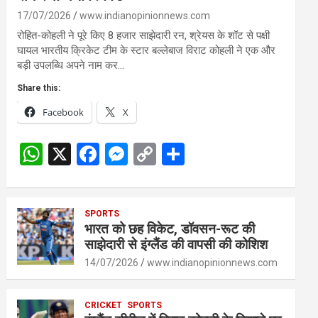
17/07/2026
www.indianopinionnews.com
रोहित-कोहली ने पूरे किए 8 हजार साझेदारी रन, श्रेयस के शॉट से पक्षी
घायल भारतीय क्रिकेट टीम के स्टार बल्लेबाज विराट कोहली ने एक और
बड़ी उपलब्धि अपने नाम कर…
Share this:
Facebook
X
W
X
F
M
C
S
h
a
es
o
h
at
ce
se
py
ar
s
SPORTS
b
n
Li
e
भारत को छह विकेट, डॉवसन-रूट की
A
o
g
n
साझेदारी से इंग्लैंड की वापसी की कोशिश
p
o
er
k
14/07/2026
www.indianopinionnews.com
p
k
CRICKET
SPORTS