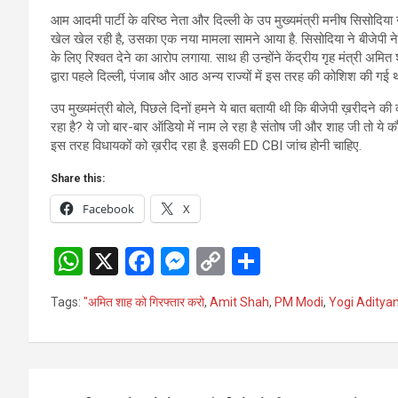
आम आदमी पार्टी के वरिष्ठ नेता और दिल्ली के उप मुख्यमंत्री मनीष सिसोदिया
खेल खेल रही है, उसका एक नया मामला सामने आया है. सिसोदिया ने बीजेपी नेतृत्
के लिए रिश्वत देने का आरोप लगाया. साथ ही उन्‍होंने केंद्रीय गृह मंत्री अम
द्वारा पहले दिल्ली, पंजाब और आठ अन्य राज्यों में इस तरह की कोशिश की गई 
उप मुख्यमंत्री बोले, पिछले दिनों हमने ये बात बतायी थी कि बीजेपी ख़रीदने 
रहा है? ये जो बार-बार ऑडियो में नाम ले रहा है संतोष जी और शाह जी तो ये कौ
इस तरह विधायकों को ख़रीद रहा है. इसकी ED CBI जांच होनी चाहिए.
Share this:
Facebook
X
W
X
F
M
C
S
h
a
es
o
h
Tags:
"अमित शाह को गिरफ्तार करो
,
Amit Shah
,
PM Modi
,
Yogi Aditya
at
ce
se
py
ar
s
b
n
Li
e
A
o
g
n
Post