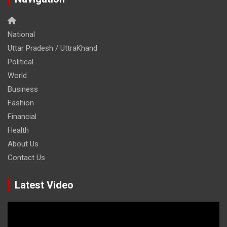
National
Uttar Pradesh / UttraKhand
Political
World
Business
Fashion
Financial
Health
About Us
Contact Us
Latest Video