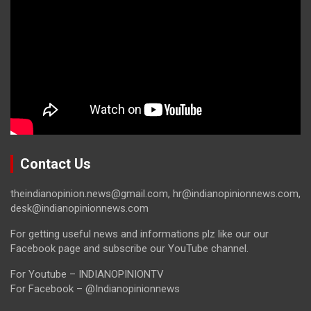
Contact Us
theindianopinion.news@gmail.com, hr@indianopinionnews.com,
desk@indianopinionnews.com
For getting useful news and informations plz like our our
Facebook page and subscribe our YouTube channel.
For Youtube – INDIANOPINIONTV
For Facebook – @Indianopinionnews