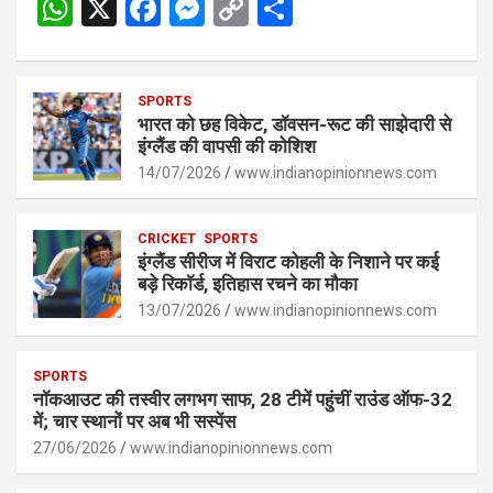
W
X
F
M
C
S
h
a
es
o
h
at
ce
se
py
ar
s
SPORTS
b
n
Li
e
भारत को छह विकेट, डॉवसन-रूट की साझेदारी से
A
o
g
n
इंग्लैंड की वापसी की कोशिश
p
14/07/2026
o
er
www.indianopinionnews.com
k
p
k
CRICKET
SPORTS
इंग्लैंड सीरीज में विराट कोहली के निशाने पर कई
बड़े रिकॉर्ड, इतिहास रचने का मौका
13/07/2026
www.indianopinionnews.com
SPORTS
नॉकआउट की तस्वीर लगभग साफ, 28 टीमें पहुंचीं राउंड ऑफ-32
में; चार स्थानों पर अब भी सस्पेंस
27/06/2026
www.indianopinionnews.com