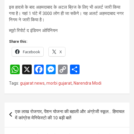
इस हादसे के बाद अहमदाबाद के अटल ब्रिज के लिए भी अलर्ट जारी किया
गया है। यहां 1 घंटे में 3000 लोग ही जा सकेंगे। यह अलर्ट अहमदाबाद नगर
निगम ने जारी किया है।
ब्यूरो रिपोर्ट द इंडियन ओपिनियन
Share this:
Facebook
X
W
X
F
M
C
S
h
a
es
o
h
Tags:
gujarat news
,
morbi gujarat
,
Narendra Modi
at
ce
se
py
ar
s
b
n
Li
e
A
o
g
n
Post
एक लाख रोजगार, पेंशन योजना की बहाली और अंग्रेजी स्कूल… हिमाचल
p
o
er
k
navigation
में कांग्रेस मेनिफेस्टो की 10 बड़ी बातें
p
k