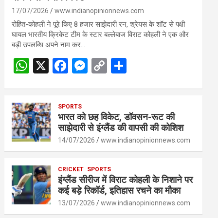
17/07/2026
www.indianopinionnews.com
रोहित-कोहली ने पूरे किए 8 हजार साझेदारी रन, श्रेयस के शॉट से पक्षी
घायल भारतीय क्रिकेट टीम के स्टार बल्लेबाज विराट कोहली ने एक और
बड़ी उपलब्धि अपने नाम कर…
W
X
F
M
C
S
h
a
es
o
h
at
ce
se
py
ar
s
SPORTS
b
n
Li
e
भारत को छह विकेट, डॉवसन-रूट की
A
o
g
n
साझेदारी से इंग्लैंड की वापसी की कोशिश
p
o
er
k
14/07/2026
www.indianopinionnews.com
p
k
CRICKET
SPORTS
इंग्लैंड सीरीज में विराट कोहली के निशाने पर
कई बड़े रिकॉर्ड, इतिहास रचने का मौका
13/07/2026
www.indianopinionnews.com